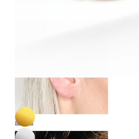
Daith
-15%
Paar
Bodymod Premium
Titaanist huggie kõrvarõngaste paar
15,22 €
17,90 €
Industrial