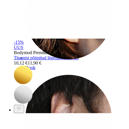
-15%
UUS
Bodymod Premium
Titaanist põimitud liigendiga rõngas
10,12 €
11,90 €
Rook