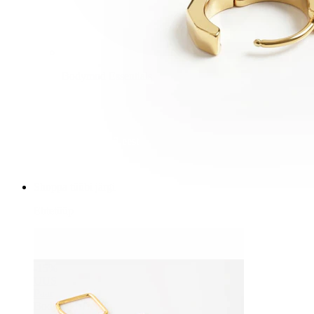
Bodymod Essentials
Osta 4, maksa 3 eest
Shoppa tüübi järgi
Ehtetüüp
-15%
UUS
Paar
Bodymod Trend