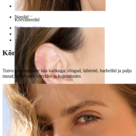
Avaleht
Needid
Kõrvaneedid
Kehaosa järgi
Kõrv
Kõrvanibu
Kõrvaneedid
Tutvu kõrvaneetide laia valikuga: rõngad, labretid, barbellid ja palju
muud, erinevates värvides ja kujundustes
Kõrvanibu