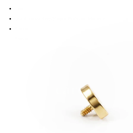
Uued
Osta 4, maksa 3 eest
Shoppa Bodymod Moments
Brands
Brands