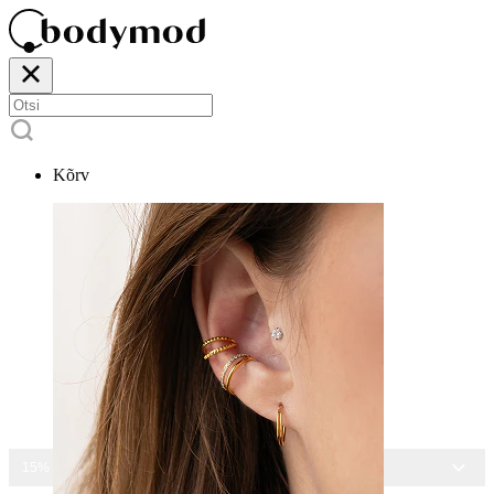
Kõrv
15% ALLA KÕIGILT EHETELT