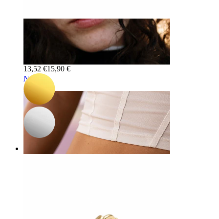
-15%
UUS
Paar
Bodymod Trend
Kõrvarõngaste paar ruudukujulise kiviripatsiga
13,52 €
15,90 €
Nina