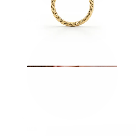
Conch
Daith