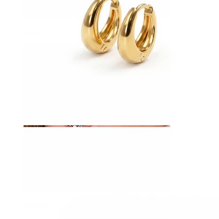
Naba
Septum