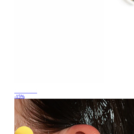
Võltsneedid
-15%
UUS
Paar
Bodymod Premium
Titaanist rõngaste paar mageveepärlitega
21,17 €
24,90 €