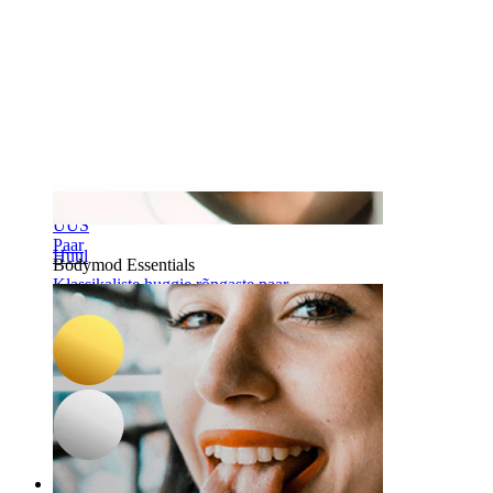
-15%
UUS
Paar
Huul
Bodymod Essentials
Klassikaliste huggie rõngaste paar
16,92 €
19,90 €