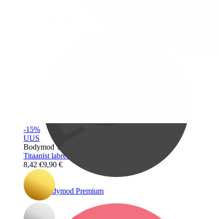
Bodymod Care
-15%
UUS
Bodymod Trend
Titaanist labret pisikese südamega
8,42 €
9,90 €
Bodymod Premium