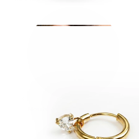
Kõrvanibu