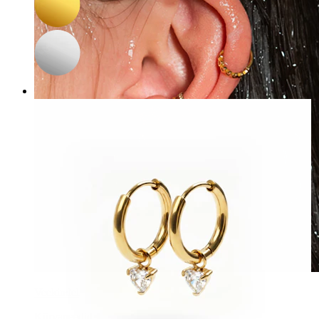
Veekindel
Kõrvaneedid