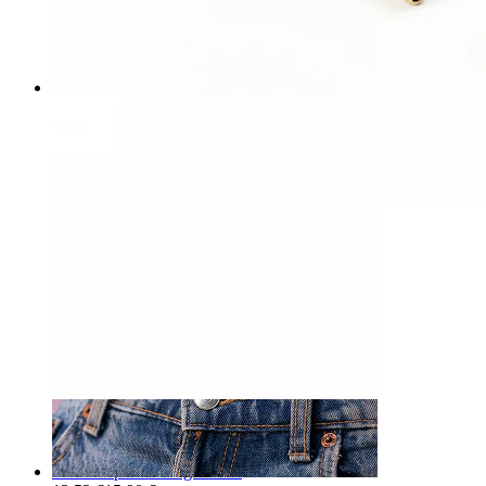
Nina
-15%
UUS
Bodymod Premium
Titaanist pääsukesega labret