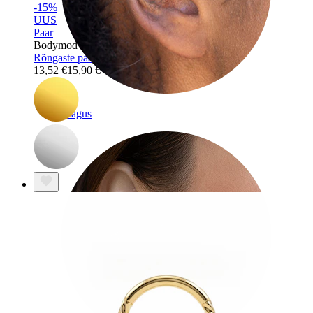
-15%
UUS
Paar
Bodymod Trend
Rõngaste paar südamekivi ripatsiga
13,52 €
15,90 €
Tragus