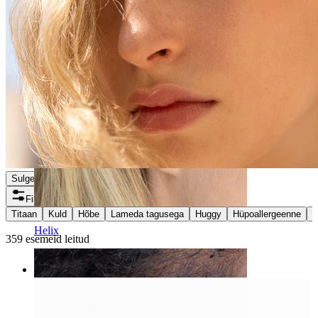
Sulge
Filtrid
Titaan
Kuld
Hõbe
Lameda tagusega
Huggy
Hüpoallergeenne
V
Helix
359 esemeid leitud