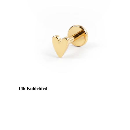
Venitamine
14k Kuldehted
Shoppa titaani