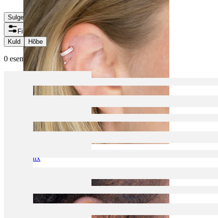
Sulge
Filtrid
Kuld
Hõbe
0 esemeid leitud
Helix