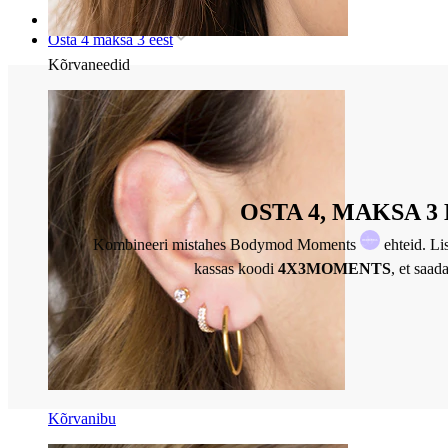
Avaleht
Osta 4 maksa 3 eest
Kõrvaneedid
OSTA 4, MAKSA 3
Kombineeri mistahes Bodymod Moments
ehteid. Li
kassas koodi
4X3MOMENTS
, et saad
Kõrvanibu