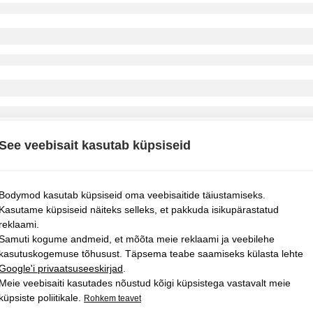
See veebisait kasutab küpsiseid
Bodymod kasutab küpsiseid oma veebisaitide täiustamiseks.
Kasutame küpsiseid näiteks selleks, et pakkuda isikupärastatud
reklaami.
Samuti kogume andmeid, et mõõta meie reklaami ja veebilehe
kasutuskogemuse tõhusust. Täpsema teabe saamiseks külasta lehte
Google'i privaatsuseeskirjad
.
Meie veebisaiti kasutades nõustud kõigi küpsistega vastavalt meie
küpsiste poliitikale.
Rohkem teavet