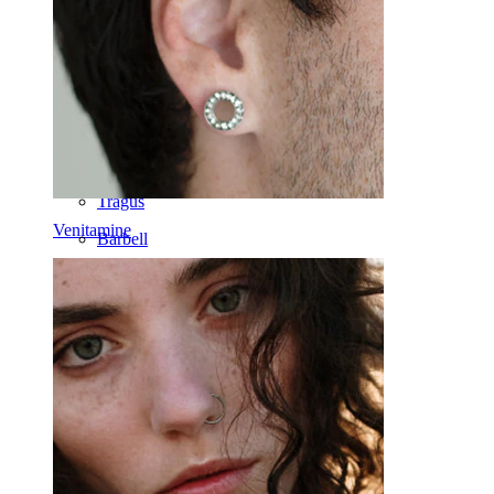
14k Kuld
Võltsneedid
Labret
Keel
Nina
Tragus
Venitamine
Barbell
Rook
Daith
Hobuseraua
Rõngas
Töövahendid
Kaardus barbell