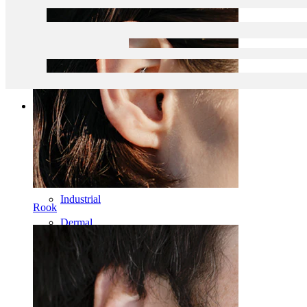
Kategooriad
Naba
Huul
Nibu
Industrial
Rook
Dermal
Helix
Kõrv
Septum