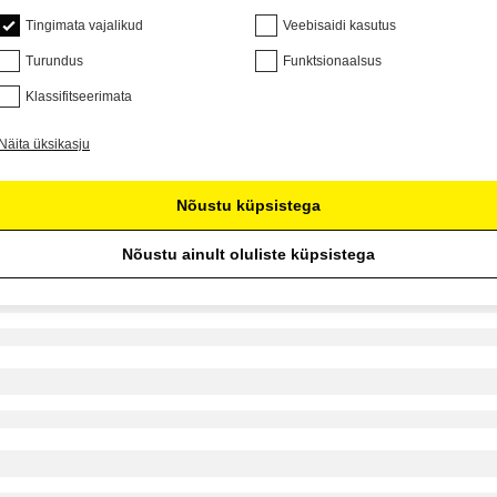
Tingimata vajalikud
Veebisaidi kasutus
Turundus
Funktsionaalsus
Klassifitseerimata
Näita üksikasju
Nõustu küpsistega
Nõustu ainult oluliste küpsistega