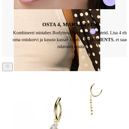
OSTA 4, MAKSA 3 EEST
Kombineeri mistahes Bodymod Moments
ehteid. Lisa 4 ehe
oma ostukorvi ja kasuta kassas koodi
4X3MOMENTS
, et saad
odavaim tasuta.
Nibu