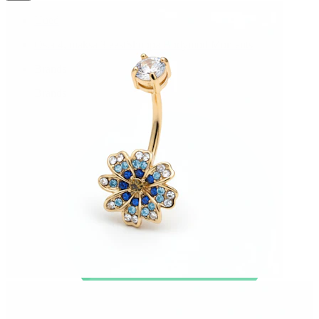
Uued
Osta 4, maksa 3 eest
Shoppa Bodymod Moments
Brands
Brands