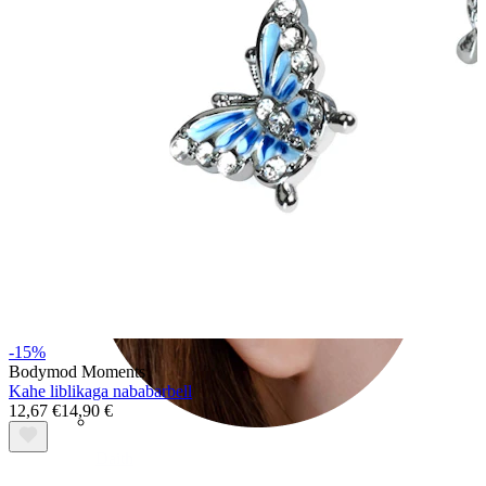
Conch
-15%
Bodymod Moments
Kahe liblikaga nababarbell
12,67 €
14,90 €
Daith