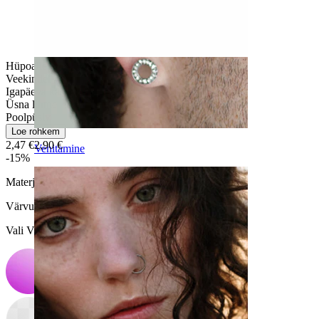
Hüpoallergeenne
Veekindel
Igapäeva kasutus
Üsna lihtne
Poolpüsiv
Loe rohkem
2,47 €
2,90 €
Venitamine
-15%
Materjal:
PTFE
Värvus
:
Vali Värvus