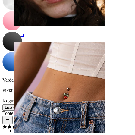
Nina
Varda paksus:
1,6 mm
Pikkus:
16 mm
Kogus: 1
Muuda
Lisa ostukorvi
Toote arvustused