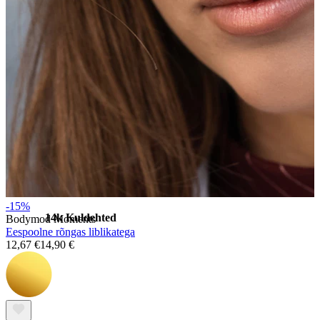
Venitamine
-15%
14k Kuldehted
Bodymod Moments
Eespoolne rõngas liblikatega
12,67 €
14,90 €
Shoppa titaani