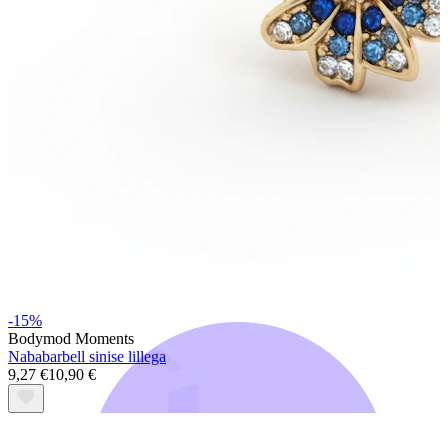
Bodymod Trend
-15%
Bodymod Moments
Nababarbell sinise lillega
9,27 €
10,90 €