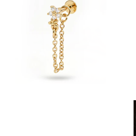
Võltsneedid