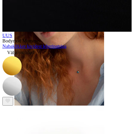
Kulm
UUS
Bodymod Moments
Nabaklikker kividest leheripatsiga
Välja müüdud
Dermal