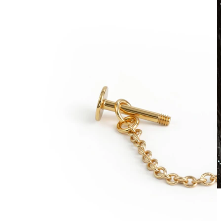
Veekindel
Kõrvaneedid