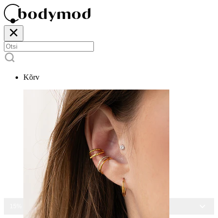
Kõrv
15% ALLA KÕIGILT EHETELT