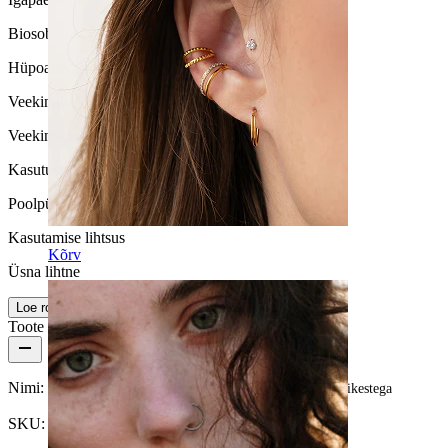
Biosobivus
Hüpoallergeenne
Veekindlus
Veekindel
Kasutusiga
Poolpüsiv
Kasutamise lihtsus
Kõrv
Üsna lihtne
Loe rohkem
Toote üksikasjad
Nimi:
Bioplastist keeleneet värviefektidega kaunisatud kuulikestega
SKU:
Tongue-49