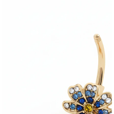
Bodymod Care
Bodymod Premium