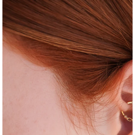
Bodymod Essentials
Osta 4, maksa 3 eest
Shoppa tüübi järgi
Ehtetüüp