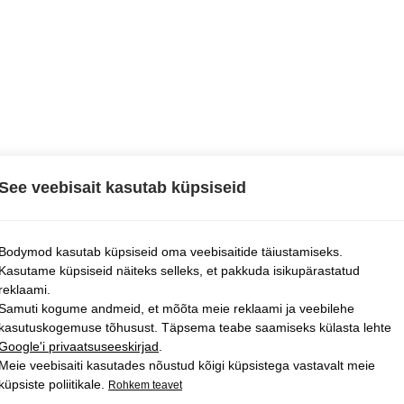
See veebisait kasutab küpsiseid
Bodymod kasutab küpsiseid oma veebisaitide täiustamiseks.
Kasutame küpsiseid näiteks selleks, et pakkuda isikupärastatud
reklaami.
Samuti kogume andmeid, et mõõta meie reklaami ja veebilehe
kasutuskogemuse tõhusust. Täpsema teabe saamiseks külasta lehte
Google'i privaatsuseeskirjad
.
Meie veebisaiti kasutades nõustud kõigi küpsistega vastavalt meie
küpsiste poliitikale.
Rohkem teavet