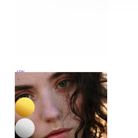
Venitamine
-15%
UUS
Bodymod Trend
Lihtne titaanist ripats markiisilõikega kiviga
5,02 €
5,90 €