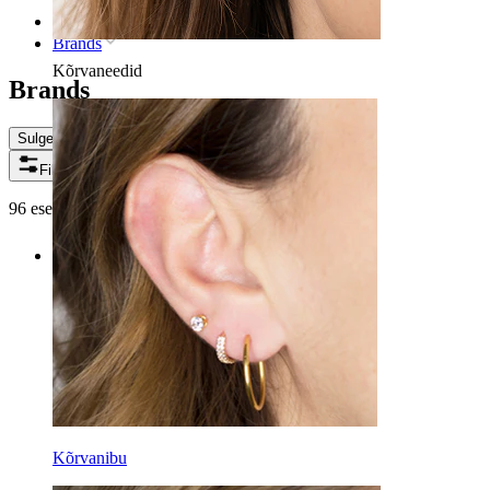
Avaleht
Brands
Kõrvaneedid
Brands
Sulge
Filtrid
96 esemeid leitud
Kõrvanibu