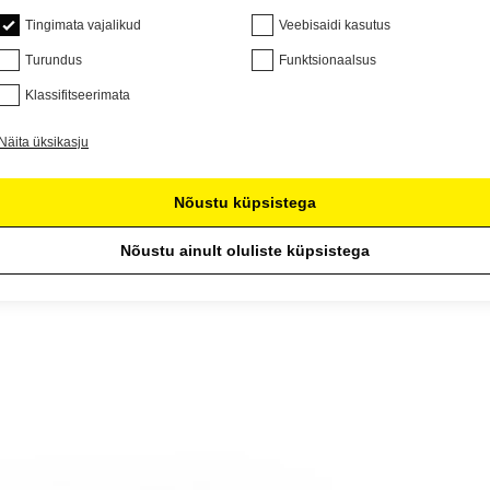
Tingimata vajalikud
Veebisaidi kasutus
Turundus
Funktsionaalsus
Klassifitseerimata
Näita üksikasju
Nõustu küpsistega
Nõustu ainult oluliste küpsistega