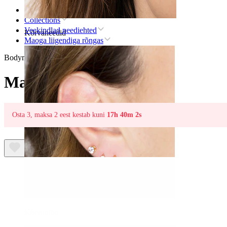
Avaleht
Collections
Veekindlad neediehted
Kõrvaneedid
Maoga liigendiga rõngas
Bodymod Trend
Maoga liigendiga rõngas
Osta 3, maksa 2 eest kestab kuni
17h 40m 2s
Kõrvanibu