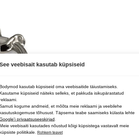
See veebisait kasutab küpsiseid
Bodymod kasutab küpsiseid oma veebisaitide täiustamiseks.
Kasutame küpsiseid näiteks selleks, et pakkuda isikupärastatud
reklaami.
Samuti kogume andmeid, et mõõta meie reklaami ja veebilehe
kasutuskogemuse tõhusust. Täpsema teabe saamiseks külasta lehte
Google'i privaatsuseeskirjad
.
Meie veebisaiti kasutades nõustud kõigi küpsistega vastavalt meie
küpsiste poliitikale.
Rohkem teavet