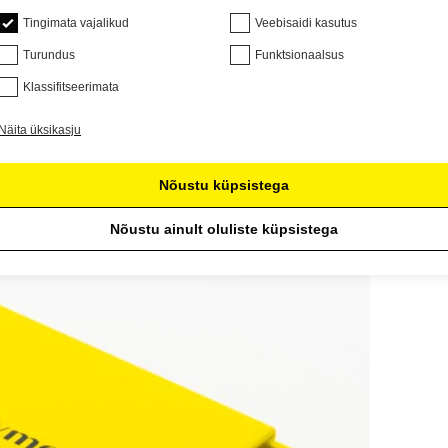
Tingimata vajalikud
Veebisaidi kasutus
Turundus
Funktsionaalsus
Klassifitseerimata
Näita üksikasju
Nõustu küpsistega
Nõustu ainult oluliste küpsistega