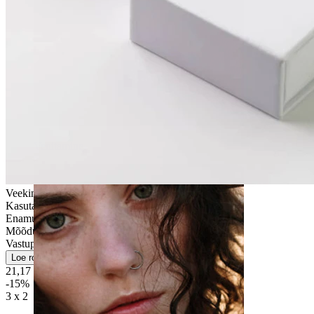
Venitamine
Veekindel
Kasutajasõbralik
Enamus nahatüüpidele
Mõõdukas kasutus
Vastupidav
Loe rohkem
21,17 €
24,90 €
-15%
3 x 2