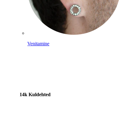
Venitamine
14k Kuldehted
Shoppa titaani