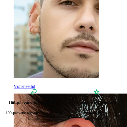
Võltsneedid
100-päevane tagastusõigus
Suurepärane teenindus
100-päevane tagastusõigus avamata
Parim klienditeenindus
kaubale
needimaailmas