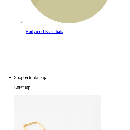
Bodymod Essentials
Osta 4, maksa 3 eest
Shoppa tüübi järgi
Ehtetüüp