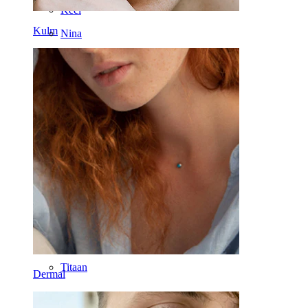
Keel
Kulm
Nina
Tragus
Barbell
Rook
Daith
Hobuseraua
Rõngas
Töövahendid
Kaardus barbell
Kõrvanibu
Titaan
Dermal