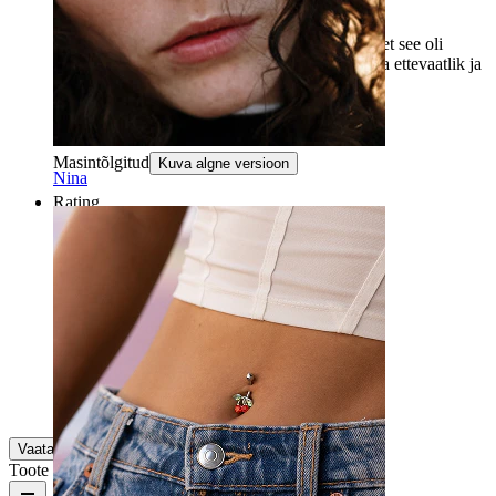
ripats tuli nädalaga lahti
Ripats kukkus alla nädala, väidetavalt seetõttu, et see oli
liimiga kinnitatud. Seda ehtega peab olema väga ettevaatlik ja
mitte magama või sportima seda kandes.
napakorulover
Kinnitatud ost
Masintõlgitud
Kuva algne versioon
Nina
Rating
Väga ilus
Suurepärane on suvel rannas olla!
Super fin!
Kinnitatud ost
Masintõlgitud
Kuva algne versioon
Vaata lisaks
Toote kvaliteet