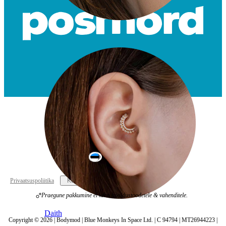
Conch
Estonia
Privaatsuspoliitika
Küpsiste seaded
*Praegune pakkumine ei kehti hooldustoodetele & vahenditele.
Daith
Copyright © 2026 | Bodymod | Blue Monkeys In Space Ltd. | C 94794 | MT26944223 |