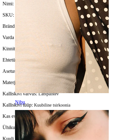
Nimi:
Nabaneet kolme teravatipulise kivi ripatsiga
SKU:
Belly-526
Bränd:
Bodymod Trend
Varda paksus:
1,6 mm
Kinnitustüüp:
Välikeermega
Ehtetüüp:
Barbell
Asetus:
Naba
Materjal:
Kirurgiline teras / Messing
Kalliskivi värvus:
Läbipaistev
Nibu
Kalliskivi tüüp:
Kuubiline tsirkoonia
Kas ese on liimitud?:
Jah
Ühikute arv:
1
Kuuli suurus:
5 mm.