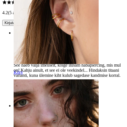
4.2
(5 arvustust)
Kirjuta arvustus
Rating
Ilus ehe! Kahju, et see ei ole veekindel.
See näeb välja imeliselt, kõige ilusam nabapiercing, mis mul
on! Kahju ainult, et see ei ole veekindel... Hindaksin titaani
Kõrv
varianti, kuna ülemine kiht kulub sagedase kandmise korral.
Tina
Kinnitatud ost
Masintõlgitud
Kuva algne versioon
Rating