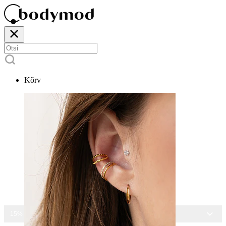
Kõrv
15% ALLA KÕIGILT EHETELT