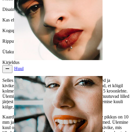
Disain:
Lill
Kas ehe on kattega?:
Jah, terve ehe on
Kogupikkus:
41 mm.
Rippuva ehte pikkus:
28 mm.
Ülakuul:
5 mm
Kirjeldus
Huul
Selles nabaneedis on kõik, mida sa oskaksid tahta: lilled ja
kivikesed. Need on sellise kombinatsiooniga paigutatud, et kõigil
kolmel lillel moodustavad 5 teravatipulist kivikest lille 5 kroonlehte.
Ülemine lill on kõige suurem ning allapoole liikudes muutuvad lilled
järjest väiksemaks. Ülemine lill on kinnitatud needi ülemise kuuli
külge, teised ripuvad vabalt selle all.
Kaardus neet on valmistatud kirurgilisest terasest, selle pikkus on 10
mm ja jämedus 1.6 mm - standardsed nabaneedi mõõtmed. Ülemine
kuul on 5 mm suurune ning selle sees on samat värvi kivike, mis