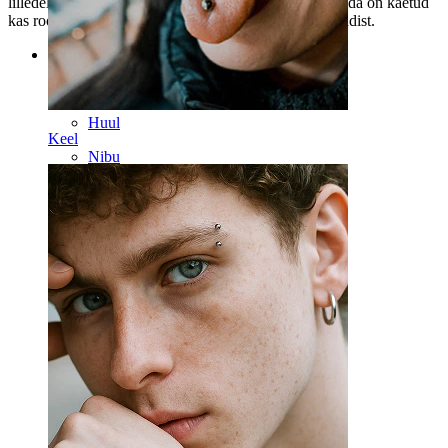
lilledel. Lillelehtede ümber olev metall on messing, mida on kaetud
kas roodiumi või kullaga, olenevalt valitud ehte variandist.
Kategooriad
Naba
Huul
Keel
Nibu
Industrial
Dermal
Helix
Kõrv
Septum
14k Kuld
Võltsneedid
Labret