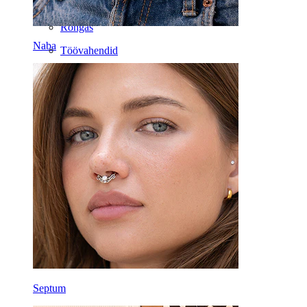
Hobuseraua
Rõngas
Naba
Töövahendid
Kaardus barbell
Kõrvanibu
Titaan
Septum