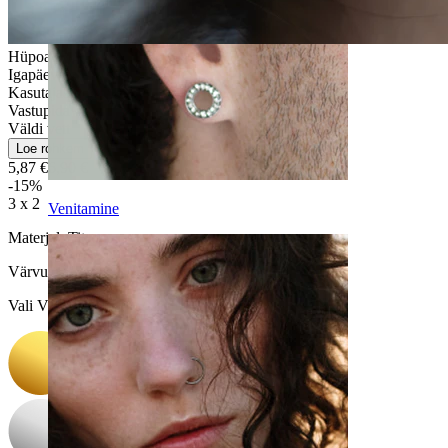
Hüpoallergeenne
Igapäeva kasutus
Kasutajasõbralik
Vastupidav
Väldi vett
Loe rohkem
5,87 €
6,90 €
-15%
3 x 2
Venitamine
Materjal:
Titaan
Värvus
:
Vali Värvus