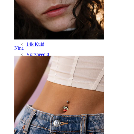
Dermal
Helix
Kõrv
Septum
14k Kuld
Nina
Võltsneedid
Labret
Keel
Nina
Tragus
Barbell
Rook
Daith