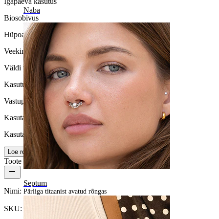
Igapäeva kasutus
Naba
Biosobivus
Hüpoallergeenne
Veekindlus
Väldi vett
Kasutusiga
Vastupidav
Kasutamise lihtsus
Kasutajasõbralik
Loe rohkem
Toote üksikasjad
Septum
Nimi:
Pärliga titaanist avatud rõngas
SKU:
Ring-254