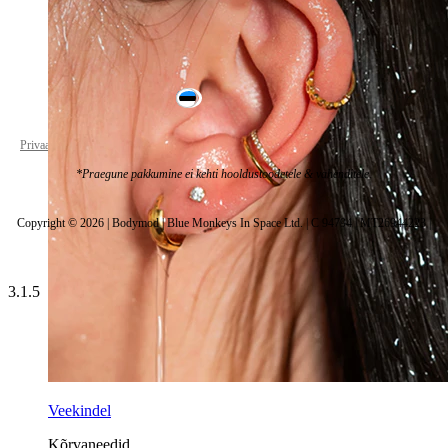
Estonia
Privaatsuspoliitika
Küpsiste seaded
*Praegune pakkumine ei kehti hooldustoodetele & vahenditele.
Copyright © 2026 | Bodymod | Blue Monkeys In Space Ltd. | C 94794 | MT26944223 |
3.1.5
Veekindel
Kõrvaneedid