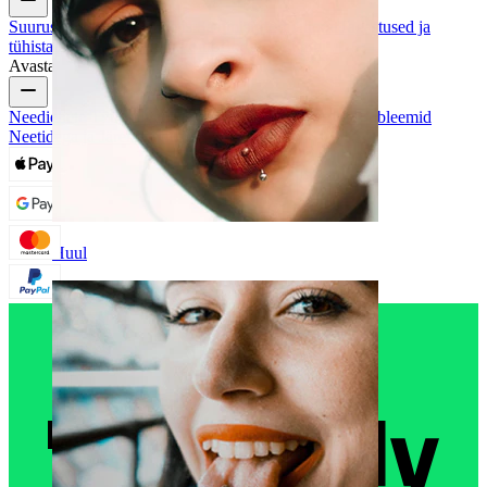
Suurusjuhend
Jälgi saadetist
Saatmisinformatioon
Tagastused ja
tühistamised
Makse
Minu konto
Bodymod'i tugi
Avasta
Neediehete Tüübid
Neediehete Materjalid
Levinud Probleemid
Neetidega ja Järelhooldus
Huul