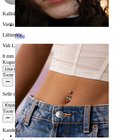
Kalliskivi värvus:
Valge pärl
Varda paksus:
1 mm
Läbimõõt
:
Nina
Vali Läbimõõt
8 mm
Kogus: 1
Muuda
Lisa ostukorvi
Toote arvustused
Selle toote kohta pole veel ühtegi arvustust
Kirjuta arvustus
Toote kvaliteet
Kandmissagedus