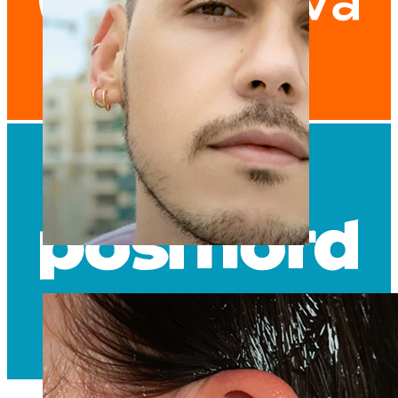
Võltsneedid