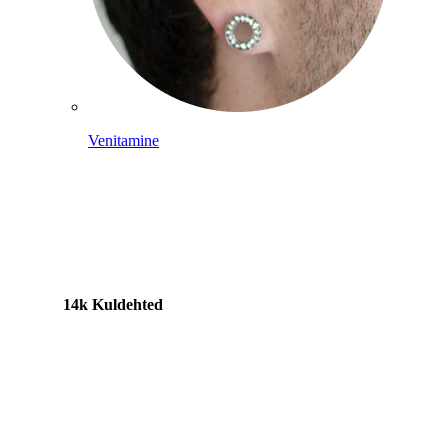
Venitamine
14k Kuldehted
Shoppa titaani