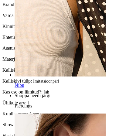
Bränd:
Bodymod Trend
Varda paksus:
1 mm
Kinnitustüüp:
Muu
Ehtetüüp:
Rõngas, Avatud rõngas, Huggy
Asetus:
Kõrvanibu
Materjal:
Titaan
Kalliskivi värvus:
Valge pärl
Kalliskivi tüüp:
Imitatsioonpärl
Nibu
Kas ese on liimitud?:
Jah
Shoppa needi järgi
Ühikute arv:
1
Piercings
Kuuli suurus:
3 mm
Show pair option:
Jah
Flash label:
3 x 2