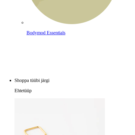
Bodymod Essentials
Osta 4, maksa 3 eest
Shoppa tüübi järgi
Ehtetüüp