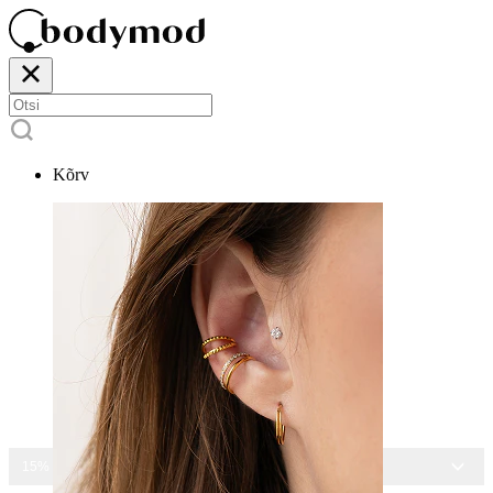
Kõrv
15% ALLA KÕIGILT EHETELT