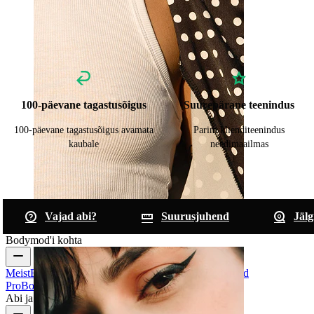
100-päevane tagastusõigus
Suurepärane teenindus
100-päevane tagastusõigus avamata
Parim klienditeenindus
kaubale
needimaailmas
Vajad abi?
Suurusjuhend
Jälg
Nibu
Bodymod'i kohta
Meist
Blogi
Tingimused ja kord
Võta ühendust
Bodymod
Pro
Bodymod Creators
Bodymodi Hinnangud
Abi ja info