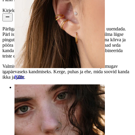
Kirjeldus
Pärliga titaanist avatud rõngaga saad kiirelt oma kõrvu uuendada.
Pärl istub kaare otsas, andes sulle pehmema välimuse ilma liigse
pingutuseta. Ehte kandmiseks libista avatud ots läbi oma kõrva ja
pööra see ettepoole, kuni ehe istub mugavalt paigal. Saad seda
kanda kõrvanibu alumises või ülemises osas ning kombineerida
teiste ehetega, kui soovid vaheldust.
Valmistatud titaanist on ehe allergiavaba, veekindel ja mugav
igapäevaseks kandmiseks. Kerge, puhas ja ehe, mida soovid kanda
Kõrv
ikka ja jälle.
Kategooriad
Naba
Huul
Nibu
Industrial