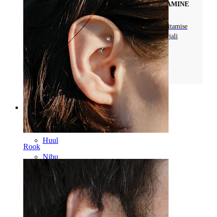
TUNNELID JA NEETIDE OHUTU VENITAMINE
Tutvu tunneli ehetega ja loe ohutute needi venitamise
meetodite kohta. Tutvu õige hoolduse ja materjali
valiku nippidega, et täiendada oma
kehamodifikatsiooni teekonda.
Loe rohkem
Kategooriad
Naba
Huul
Rook
Nibu
Industrial
Dermal
Helix