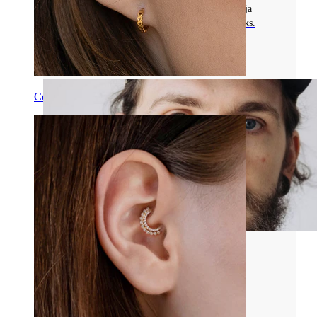
akrüül ja kirurgiline teras, venitamistehnikate ja
oluliste hooldusnippidega terveteks augustusteks.
Loe rohkem
Conch
Kõik Venitamisneetidest
PLUGID VENITATUD KÕRVADESSE:
MATERJALID JA STIILID