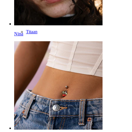
Töövahendid
Kaardus barbell
Kõrvanibu
Titaan
Nina