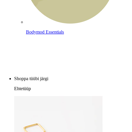
Bodymod Essentials
Osta 4, maksa 3 eest
Shoppa tüübi järgi
Ehtetüüp