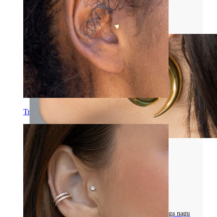
Loe rohkem
Tragus
Kõik Venitamisneetidest
TAPERID: KEHANEETIDE OHUTU
VENITAMISE JUHEND
Tutvu koonusneetidega, sealhulgas materjalidega nagu