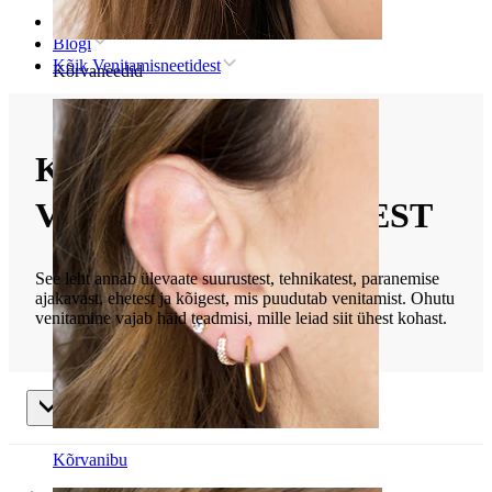
Avaleht
Blogi
Kõik Venitamisneetidest
Kõrvaneedid
KÕIK
VENITAMISNEETIDEST
See leht annab ülevaate suurustest, tehnikatest, paranemise
ajakavast, ehetest ja kõigest, mis puudutab venitamist. Ohutu
venitamine vajab häid teadmisi, mille leiad siit ühest kohast.
Kõik Venitamisneetidest
Kõrvanibu