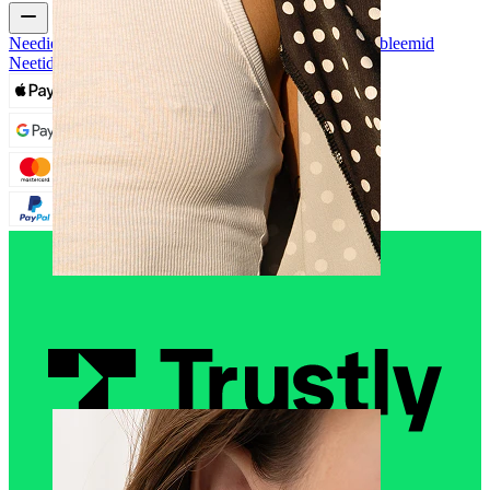
Neediehete Tüübid
Neediehete Materjalid
Levinud Probleemid
Neetidega ja Järelhooldus
Nibu
Shoppa needi järgi
Piercings