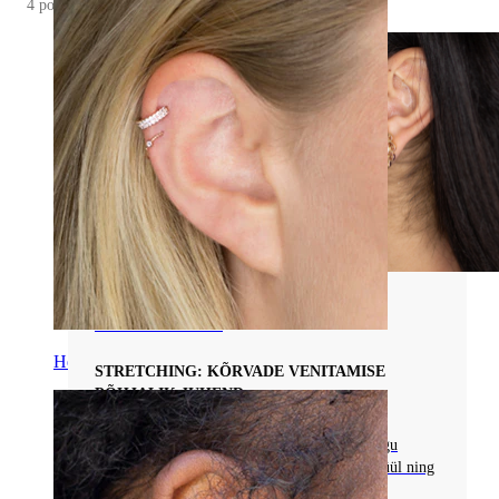
4 posts
Kõik Venitamisneetidest
Helix
STRETCHING: KÕRVADE VENITAMISE
PÕHJALIK JUHEND
Tutvu kõrva venitamisega: tehnikad, ehted nagu
plugid ja tunnelid, materjalid nagu puit ja akrüül ning
nõuanded venituste järelhoolduseks.