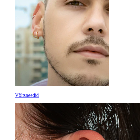
Võltsneedid