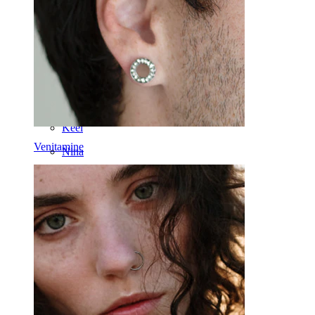
Kõrv
Septum
14k Kuld
Võltsneedid
Labret
Keel
Venitamine
Nina
Tragus
Barbell
Rook
Daith
Hobuseraua
Rõngas