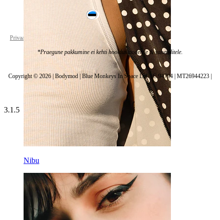
Estonia
Privaatsuspoliitika
Küpsiste seaded
*Praegune pakkumine ei kehti hooldustoodetele & vahenditele.
Copyright © 2026 | Bodymod | Blue Monkeys In Space Ltd. | C 94794 | MT26944223 |
3.1.5
Nibu