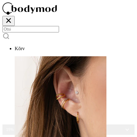
Kõrv
15% ALLA KÕIGILT EHETELT