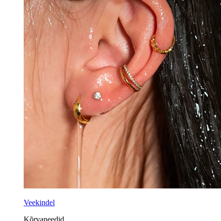
Veekindel
Kõrvaneedid