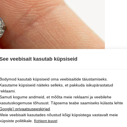
See veebisait kasutab küpsiseid
Bodymod kasutab küpsiseid oma veebisaitide täiustamiseks.
Kasutame küpsiseid näiteks selleks, et pakkuda isikupärastatud
reklaami.
Samuti kogume andmeid, et mõõta meie reklaami ja veebilehe
kasutuskogemuse tõhusust. Täpsema teabe saamiseks külasta lehte
Google'i privaatsuseeskirjad
.
Meie veebisaiti kasutades nõustud kõigi küpsistega vastavalt meie
küpsiste poliitikale.
Rohkem teavet