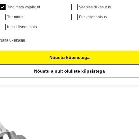
Tingimata vajalikud
Veebisaidi kasutus
Turundus
Funktsionaalsus
Klassifitseerimata
Näita üksikasju
Nõustu küpsistega
Nõustu ainult oluliste küpsistega