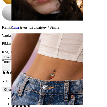
Kalliskivi värvus:
Läbipaistev / Sinine
Nina
Varda paksus:
1 mm
Pikkus:
6 mm
Kogus: 1
Muuda
Lisa ostukorvi
Toote arvustused
5.0
(1 arvustust)
Kirjuta arvustus
Rating