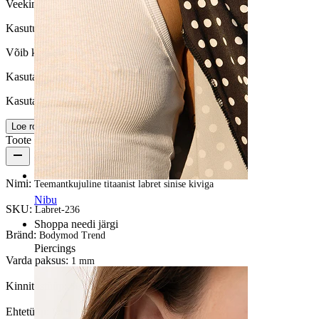
Veekindel
Kasutusiga
Võib kesta kogu elu
Kasutamise lihtsus
Kasutajasõbralik
Loe rohkem
Toote üksikasjad
Nimi:
Teemantkujuline titaanist labret sinise kiviga
Nibu
SKU:
Labret-236
Shoppa needi järgi
Bränd:
Bodymod Trend
Piercings
Varda paksus:
1 mm
Kinnitustüüp:
Sisekeermega
Ehtetüüp:
Labret, Lameda tagusega