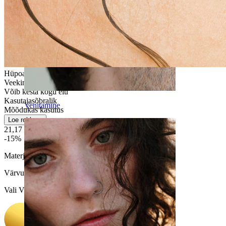
Hüpoallergeenne
Veekindel
Võib kesta kogu elu
Kasutajasõbralik
Venitamine
Mõõdukas kasutus
Loe rohkem
21,17 €
24,90 €
-15%
Materjal:
Titaan
Värvus
:
Vali Värvus