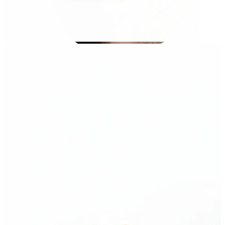
Venitamine
14k Kuldehted
Shoppa titaani