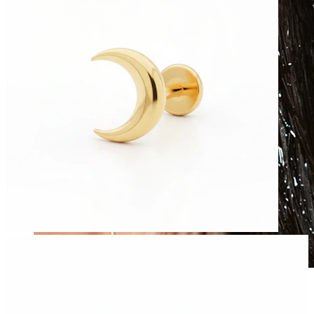
Veekindel
Kõrvaneedid