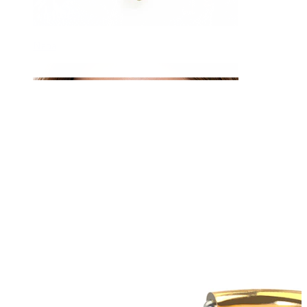
Naba
Septum