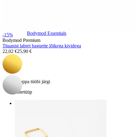
Bodymod Essentials
-15%
Bodymod Premium
Titaanist labret baguette lõikega kividega
22,02 €
25,90 €
Osta 4, maksa 3 eest
Shoppa tüübi järgi
Ehtetüüp
Kategooriad
Naba
Huul
Nibu