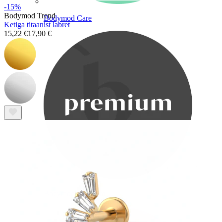
-15%
Bodymod Trend
Bodymod Care
Ketiga titaanist labret
15,22 €
17,90 €
Bodymod Premium