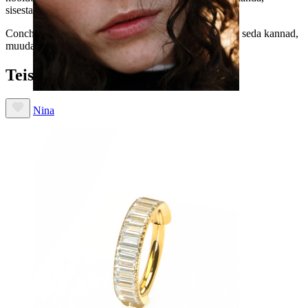
sisestamine on sujuvam ja ehe püsib kindlalt paigal.
Conch, helix, kõrvalesta või tragus neeti, kusiganes sa seda kannad,
muudab see labret su kõrva silmapaistvaks.
Teised ostsid ka:
Nina