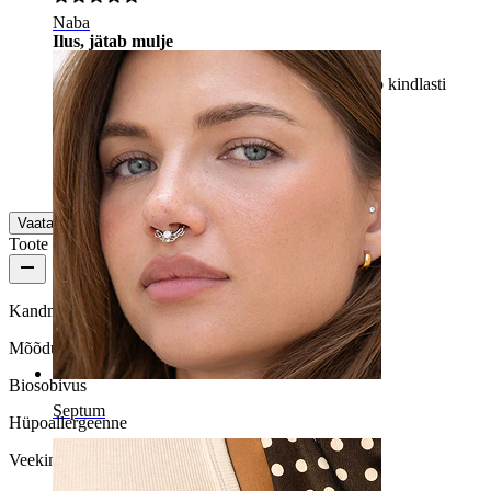
Naba
Ilus, jätab mulje
Kõrvarõngas on väga ilus, elegantsed ja tõmbab kindlasti
tähelepanu kõrvadele.
Karolina
Kinnitatud ost
Masintõlgitud
Kuva algne versioon
Vaata lisaks
Toote kvaliteet
Kandmissagedus
Mõõdukas kasutus
Biosobivus
Septum
Hüpoallergeenne
Veekindlus