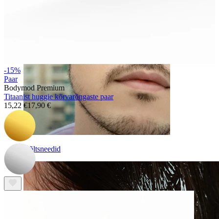
-15%
Paar
Bodymod Premium
Titaanist huggie kõrvarõngaste paar
15,22 €
17,90 €
Võltsneedid