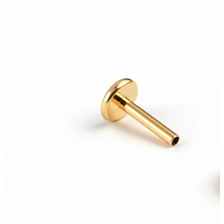
Kõrvanibu