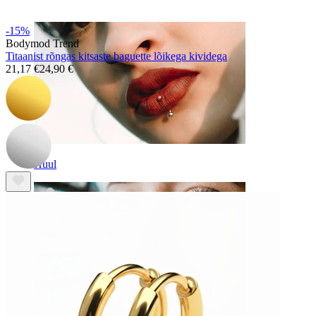
-15%
Bodymod Trend
Titaanist rõngas kitsaste baguette lõikega kividega
21,17 €
24,90 €
Huul