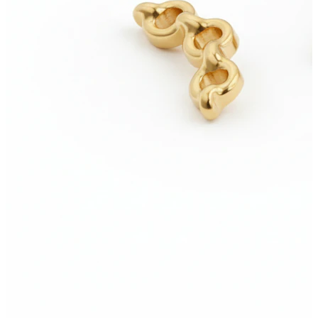
Uued
Osta 4, maksa 3 eest
Shoppa Bodymod Moments
Brands
Brands