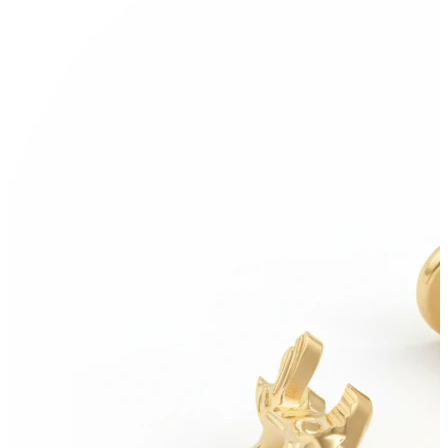
Conch
Daith