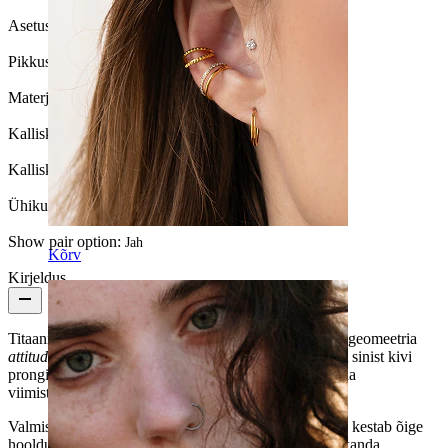
Asetus:
Tragus, Kõrvanibu, Helix, Conch
Pikkus:
6 mm
Materjal:
Titaan
Kalliskivi värvus:
Läbipaistev / Sinine
Kalliskivi tüüp:
Kuubiline tsirkoonia
Ühikute arv:
1
Show pair option:
Jah
Kõrv
Kirjeldus
Titaanist teemantkujuline sinise kiviga labretis kohtub geomeetria
attitude
'ga. Teemantkujuline raam hoiab silmatorkavat sinist kivi
prongidega kindlalt paigal. Saadaval kuldse või hõbeda
viimistlusega, see on disainitud välja paistma.
Valmistatud titaanist, on ehe allergiavaba, veekindel ja kestab õige
hooldusega kogu elu. Sisekeermega on seda ohutum kanda,