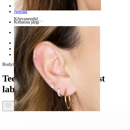
Avaleht
Needid
Kõrvaneedid
Kehaosa järgi
Kõrv
Helix
Titaanist helix neediehted
Teemantkujuline titaanist labret sinise kiviga
Bodymod Trend
Teemantkujuline titaanist
labret sinise kiviga
Kõrvanibu