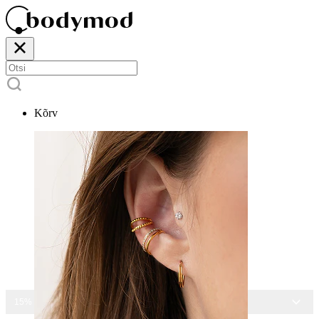
Kõrv
15% ALLA KÕIGILT EHETELT