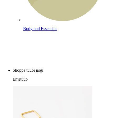
Bodymod Essentials
Osta 4, maksa 3 eest
Shoppa tüübi järgi
Ehtetüüp