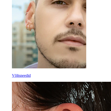
Võltsneedid