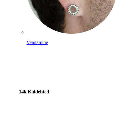
Venitamine
14k Kuldehted
Shoppa titaani