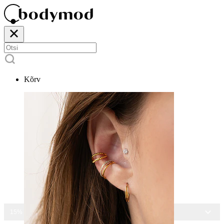
Kõrv
15% ALLA KÕIGILT EHETELT