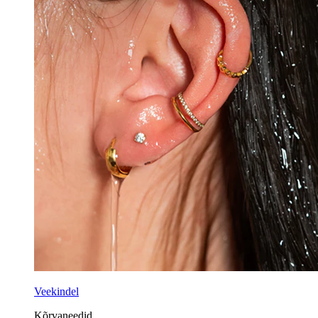
Veekindel
Kõrvaneedid