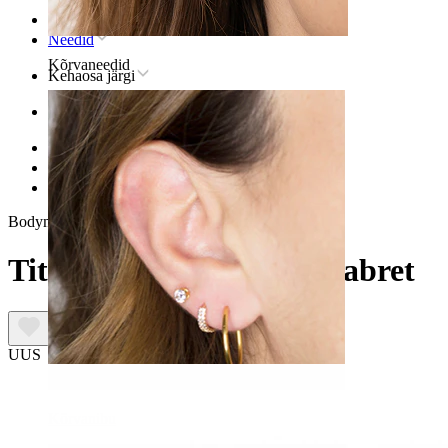
Avaleht
Needid
Kõrvaneedid
Kehaosa järgi
Kõrv
Helix
Titaanist helix neediehted
Titaanist kuu ja tähega labret
Bodymod Premium
Titaanist kuu ja tähega labret
UUS
Kõrvanibu