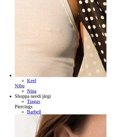
Dermal
Helix
Kõrv
Septum
14k Kuld
Võltsneedid
Labret
Keel
Nibu
Nina
Shoppa needi järgi
Tragus
Piercings
Barbell
Rook
Daith