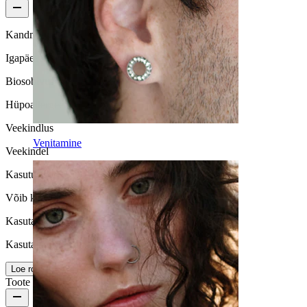
Kandmissagedus
Igapäeva kasutus
Biosobivus
Hüpoallergeenne
Veekindlus
Venitamine
Veekindel
Kasutusiga
Võib kesta kogu elu
Kasutamise lihtsus
Kasutajasõbralik
Loe rohkem
Toote üksikasjad