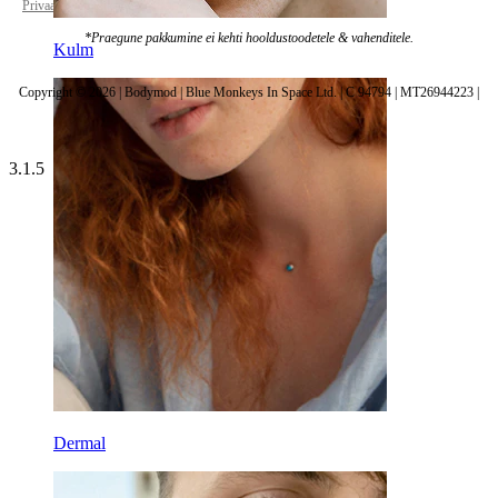
Privaatsuspoliitika
Küpsiste seaded
*Praegune pakkumine ei kehti hooldustoodetele & vahenditele.
Kulm
Copyright © 2026 | Bodymod | Blue Monkeys In Space Ltd. | C 94794 | MT26944223 |
3.1.5
Dermal