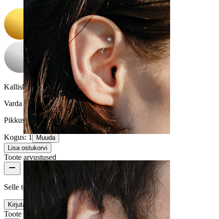
Kalliskivi värvus:
Läbipaistev
Varda paksus:
1 mm
Pikkus:
6 mm
Kogus: 1
Muuda
Rook
Lisa ostukorvi
Toote arvustused
Selle toote kohta pole veel ühtegi arvustust
Kirjuta arvustus
Toote kvaliteet