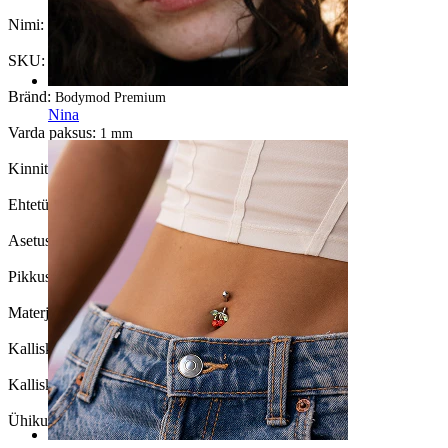
Nimi:
Titaanist kuu ja tähega labret
SKU:
Labret-269
Bränd:
Bodymod Premium
Nina
Varda paksus:
1 mm
Kinnitustüüp:
Sisekeermega
Ehtetüüp:
Labret, Lameda tagusega
Asetus:
Tragus, Kõrvanibu, Helix, Conch
Pikkus:
6 mm
Materjal:
Titaan
Kalliskivi värvus:
Läbipaistev
Kalliskivi tüüp:
Kuubiline tsirkoonia
Ühikute arv:
1