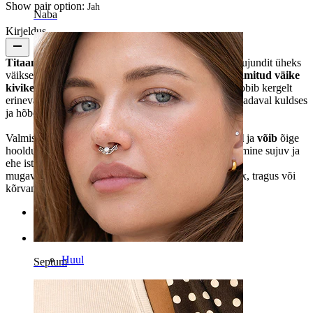
Show pair option:
Jah
Naba
Kirjeldus
Titaanist kuu ja tähega labret
ühendab need kaks kujundit üheks
väikseks kumeraks vormiks. Kuu istub nahal ning
raamitud
väike
kivike kujutab tähte
, luues kompaktse detaili. Ehe sobib kergelt
erinevatesse ehtekombodesse ning on silmapaistev. Saadaval kuldses
ja hõbedas toonis.
Valmistatud
titaanist
, on ehe
allergiavaba, veekindel
ja
võib
õige
hooldusega
kesta terve elu
.
Sisekeermega
on sisestamine sujuv ja
ehe istub kindlalt paigal, ning lameda tagusega on ehe
mugav
igapäevaseks kandmiseks
. Sobib conch, helix, tragus või
kõrvaneeti.
Kategooriad
Naba
Huul
Septum
Nibu
Industrial