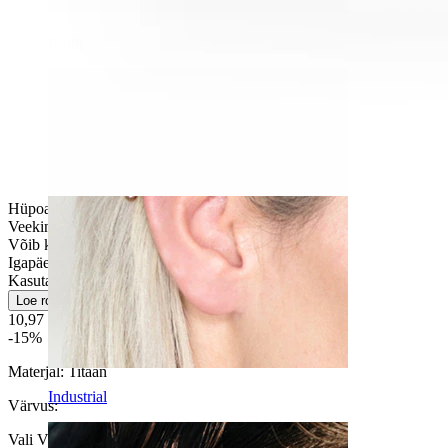
Daith
Hüpoallergeenne
Veekindel
Võib kesta kogu elu
Igapäeva kasutus
Kasutajasõbralik
Loe rohkem
10,97 €
12,90 €
-15%
Materjal:
Titaan
Industrial
Värvus
:
Vali Värvus