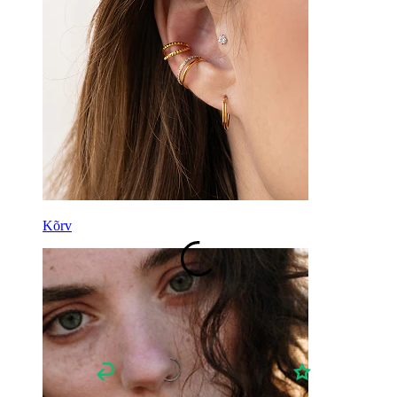
Hobuseraua
Rõngas
Töövahendid
Kaardus barbell
Kõrvanibu
Titaan
Kõrv