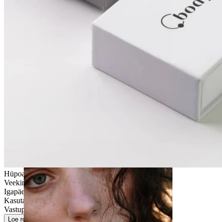
Kõrv
Hüpoallergeenne
Veekindel
Igapäeva kasutus
Kasutajasõbralik
Vastupidav
Loe rohkem