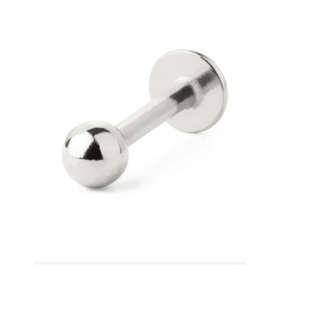
Bodymod Essentials
Osta 4, maksa 3 eest
Shoppa tüübi järgi
Ehtetüüp