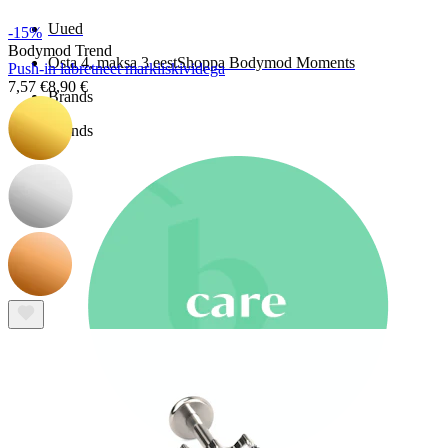
Uued
-15%
Bodymod Trend
Osta 4, maksa 3 eest
Shoppa Bodymod Moments
Push-in labretneet markiiskividega
7,57 €
8,90 €
Brands
Brands