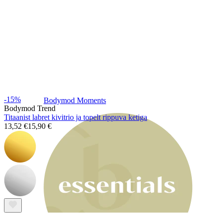
-15%
Bodymod Moments
Bodymod Trend
Titaanist labret kivitrio ja topelt rippuva ketiga
13,52 €
15,90 €