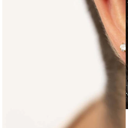
Veekindel
Kõrvaneedid