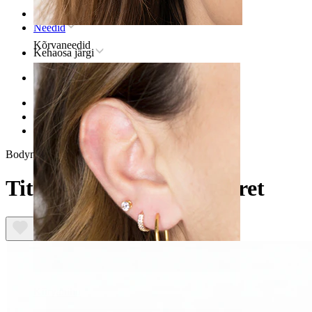
Avaleht
Needid
Kõrvaneedid
Kehaosa järgi
Kõrv
Helix
Titaanist helix neediehted
Titaanist mini lillega labret
Bodymod Premium
Titaanist mini lillega labret
Kõrvanibu