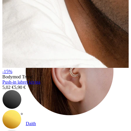
Conch
-15%
Bodymod Trend
Push-in labret kiviga
5,02 €
5,90 €
Daith