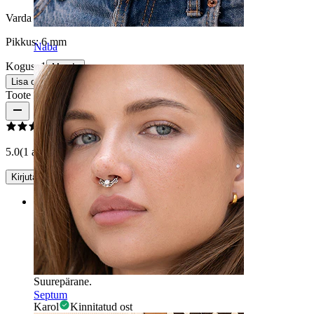
Varda paksus:
1 mm
Pikkus:
6 mm
Naba
Kogus: 1
Muuda
Lisa ostukorvi
Toote arvustused
5.0
(1 arvustust)
Kirjuta arvustus
Rating
Suurepärane.
Suurepärane.
Septum
Karol
Kinnitatud ost