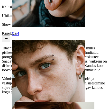
Kalliskivi tüüp:
Kuubiline tsirkoonia
Ühikute arv:
1
Show pair option:
Jah
Kirjeldus
Keel
Titaanist miniatuurne lillelabret lisab pehme lilledetaili, milles
pisikesed kivikesed on seatud õiekujuliselt. Kivid on kinnitatud
prongidega ja istuvad naha lähedal, andes detaili ilma raskusteta.
Saadaval kuldses ja hõbedas toonis ning kahes suuruses: väiksem on
diskreetne ja suurem annab natuke rohkem isikupära. Kandes koos
loovad nad lihtsa, kihilise ehete kombo, mis tundub läbimõeldud.
Valmistatud titaanist, seega on ehe allergiavaba, veekindel ja
vastupidav igapäevaseks kandmiseks. Sisekeermega on sisestamine
sujuv ja ehe püsib paigal. Lameda tagusega on ehe mugav kandes
kogu päeva.