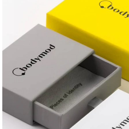
Nibu
Shoppa needi järgi
Piercings