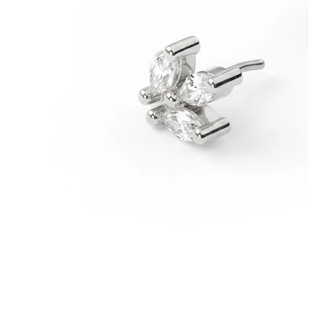
Venitamine
14k Kuldehted
Shoppa titaani