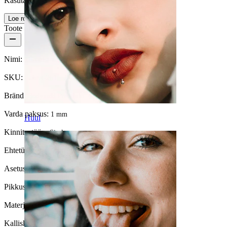
Kasutajasõbralik
Loe rohkem
Toote üksikasjad
Nimi:
Titaanist mini lillega labret
SKU:
Labret-261
Bränd:
Bodymod Premium
Varda paksus:
1 mm
Huul
Kinnitustüüp:
Sisekeermega
Ehtetüüp:
Minilabret, Labret, Lameda tagusega
Asetus:
Tragus, Kõrvanibu, Helix, Conch
Pikkus:
6 mm
Materjal:
Titaan
Kalliskivi värvus:
Läbipaistev