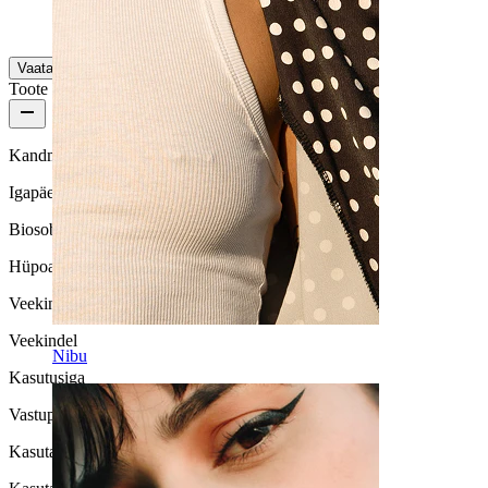
Masintõlgitud
Kuva algne versioon
Vaata lisaks
Toote kvaliteet
Kandmissagedus
Igapäeva kasutus
Biosobivus
Hüpoallergeenne
Veekindlus
Veekindel
Nibu
Kasutusiga
Vastupidav
Kasutamise lihtsus