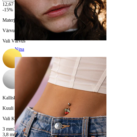
12,67 €
14,90 €
-15%
Materjal:
Titaan
Värvus
:
Vali Värvus
Nina
Kalliskivi värvus:
Läbipaistev
Kuuli suurus
:
Vali Kuuli suurus
3 mm
3.5 mm
3,8 mm