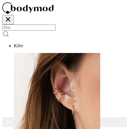
Kõrv
15% ALLA KÕIGILT EHETELT