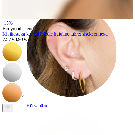
-15%
Bodymod Trend
Kivikestega kaetud lilleõie kujuline labret sisekeermega
7,57 €
8,90 €
Kõrvanibu