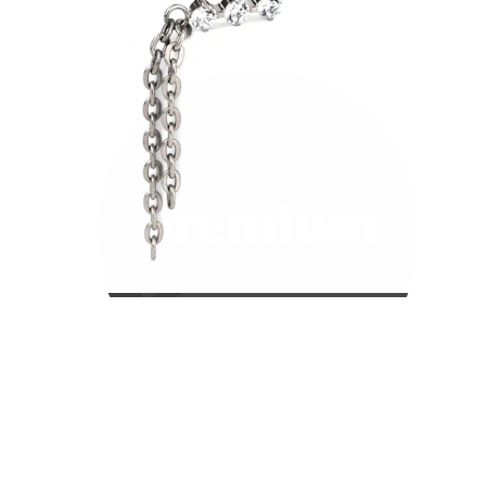
Bodymod Care
Bodymod Premium