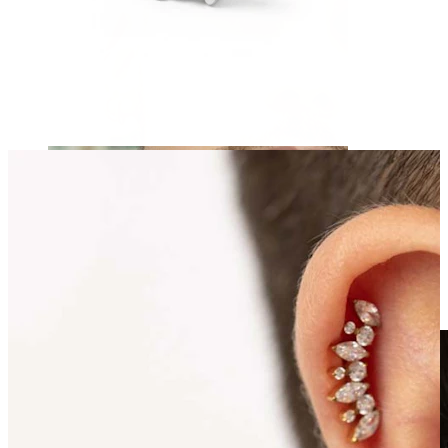
Võltsneedid