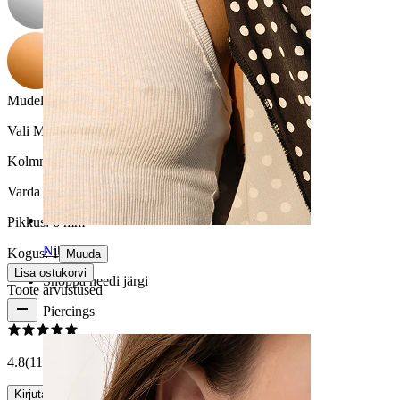
Mudel
:
Vali Mudel
Kolmnurk
Süda
Täht
Poolkuu
Ümar ketas
Varda paksus:
1,2 mm
Pikkus:
6 mm
Nibu
Kogus: 1
Muuda
Lisa ostukorvi
Shoppa needi järgi
Toote arvustused
Piercings
4.8
(11 arvustust)
Kirjuta arvustus