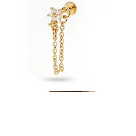
Kõrvanibu