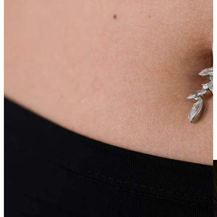
Võltsneedid