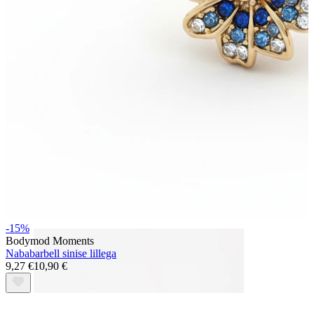
Bodymod Essentials
Osta 4, maksa 3 eest
Shoppa tüübi järgi
Ehtetüüp
-15%
Bodymod Moments
Nababarbell sinise lillega
9,27 €
10,90 €