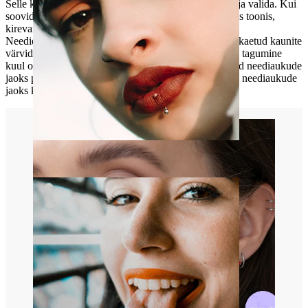
Selle kõrvaneedi jaoks võid kujunduse ja värvi ise välja valida. Kui
soovid neutraalset välimust, võid saada selle hõbedases toonis,
kirevamaks välimuseks võid valida mõne teise värvi.
Needid on valmistatud kirurgilisest terasest ja seejärel kaetud kaunite
värvidega. Varda pikkus on 6 mm ja jämedus 1,2 mm, tagumine
kuul on aga 4 mm läbimõõduga. See on nõelaga tehtud neediaukude
jaoks perfektne neet. Võid seda loomulikult ka muude neediaukude
jaoks kasutada, peaasi, et mõõdud sobivad.
Huul