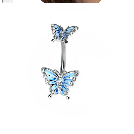
Conch
Daith