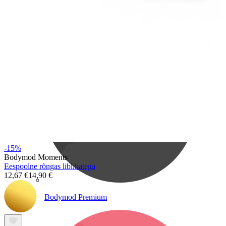
Bodymod Care
-15%
Bodymod Moments
Eespoolne rõngas liblikatega
12,67 €
14,90 €
Bodymod Premium