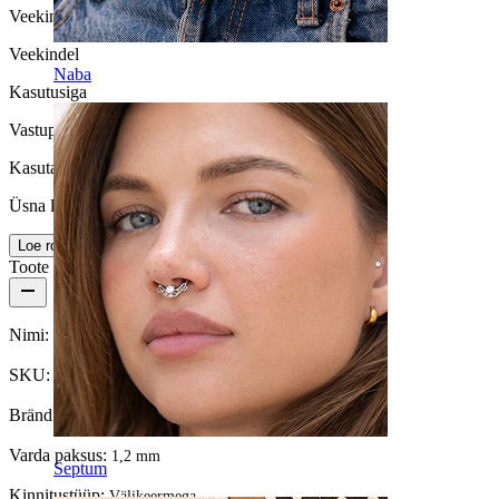
Veekindlus
Veekindel
Naba
Kasutusiga
Vastupidav
Kasutamise lihtsus
Üsna lihtne
Loe rohkem
Toote üksikasjad
Nimi:
Kujundiga kõrvaneet mitmes värvitoonis
SKU:
Barbell-197
Bränd:
Bodymod Moments
Varda paksus:
1,2 mm
Septum
Kinnitustüüp:
Välikeermega