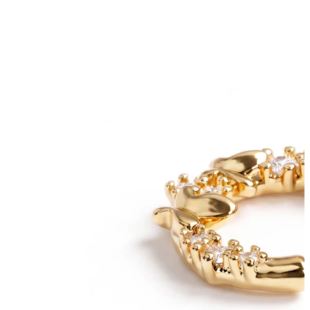
Uued
Osta 4, maksa 3 eest
Shoppa Bodymod Moments
Brands
Brands