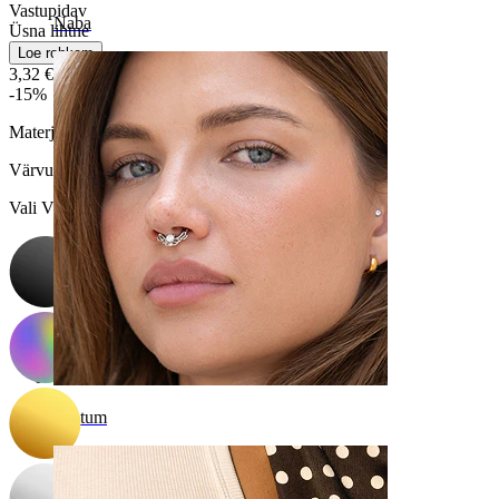
Vastupidav
Naba
Üsna lihtne
Loe rohkem
3,32 €
3,90 €
-15%
Materjal:
Kirurgiline teras
Värvus
:
Vali Värvus
Septum