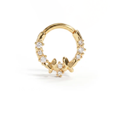
Venitamine
14k Kuldehted
Shoppa titaani