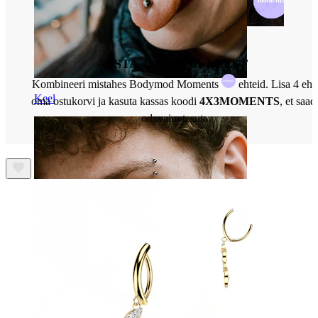
OSTA 4, MAKSA 3 EEST
Kombineeri mistahes Bodymod Moments
ehteid. Lisa 4 ehe
Keel
oma ostukorvi ja kasuta kassas koodi
4X3MOMENTS
, et saad
odavaim tasuta.