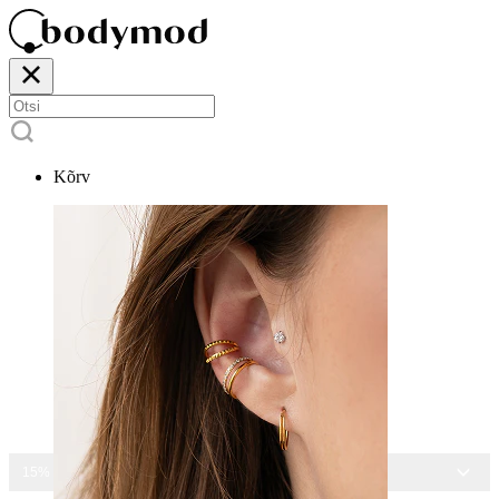
Kõrv
15% ALLA KÕIGILT EHETELT