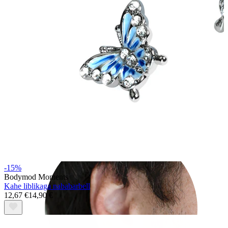
Rook
-15%
Bodymod Moments
Kahe liblikaga nababarbell
12,67 €
14,90 €