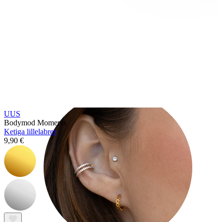
Tragus
UUS
Bodymod Moments
Ketiga lillelabret
9,90 €