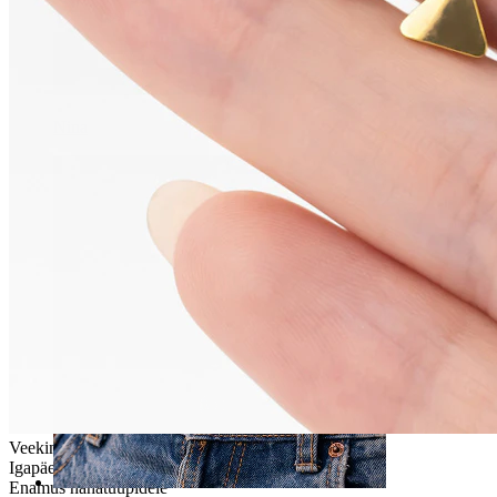
Nina
Veekindel
Igapäeva kasutus
Enamus nahatüüpidele