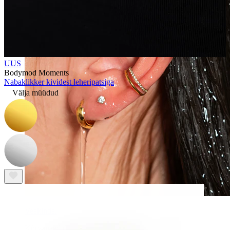
UUS
Bodymod Moments
Nabaklikker kividest leheripatsiga
Välja müüdud
Veekindel
Kõrvaneedid