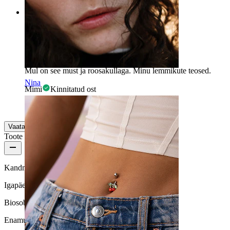
Rating
Lemmikese
Mul on see must ja roosakullaga. Minu lemmikute teosed.
Nina
Mimi
Kinnitatud ost
Masintõlgitud
Kuva algne versioon
Vaata lisaks
Toote kvaliteet
Kandmissagedus
Igapäeva kasutus
Biosobivus
Enamus nahatüüpidele