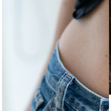
Veekindel
Kõrvaneedid