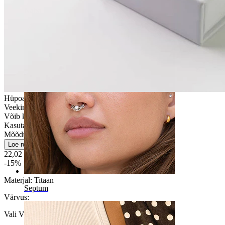
Naba
Hüpoallergeenne
Veekindel
Võib kesta kogu elu
Kasutajasõbralik
Mõõdukas kasutus
Loe rohkem
22,02 €
25,90 €
-15%
Materjal:
Titaan
Septum
Värvus
:
Vali Värvus