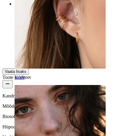
Rating
Piercing
Parimad parimatest
Baša
Kinnitatud ost
Masintõlgitud
Kuva algne versioon
Vaata lisaks
Kõrv
Toote kvaliteet
Kandmissagedus
Mõõdukas kasutus
Biosobivus
Hüpoallergeenne