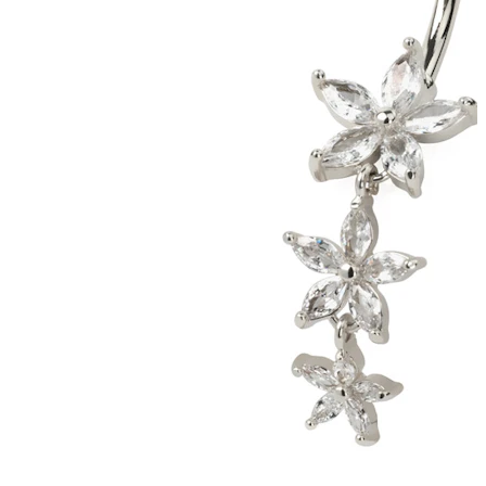
Uued
Osta 4, maksa 3 eest
Shoppa Bodymod Moments
Brands
Brands