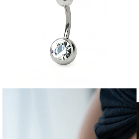
Võltsneedid