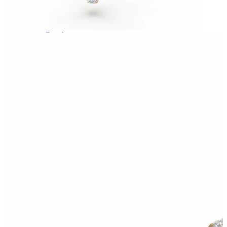
Conch
Daith