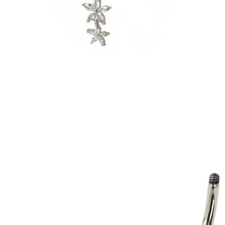
Venitamine
14k Kuldehted
Shoppa titaani