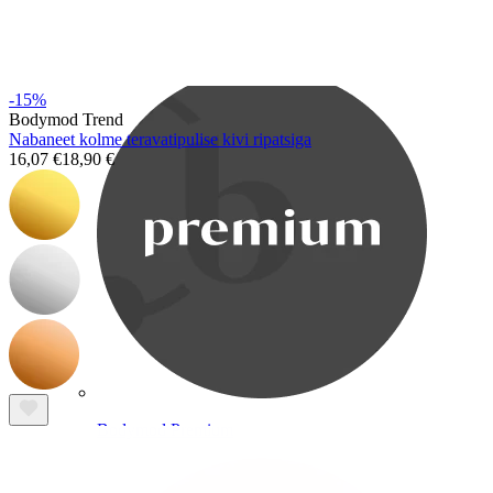
Bodymod Care
-15%
Bodymod Trend
Nabaneet kolme teravatipulise kivi ripatsiga
16,07 €
18,90 €
Bodymod Premium