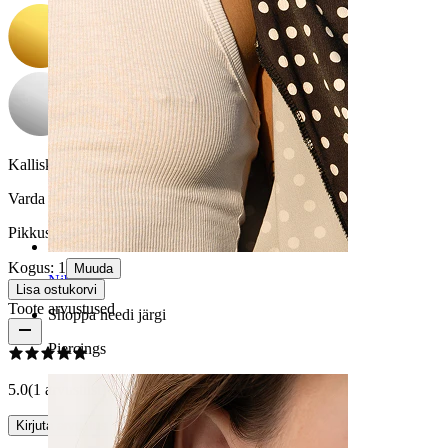
Kalliskivi värvus:
Läbipaistev
Varda paksus:
1,6 mm
Pikkus:
10 mm
Kogus: 1
Muuda
Nibu
Lisa ostukorvi
Toote arvustused
Shoppa needi järgi
Piercings
5.0
(1 arvustust)
Kirjuta arvustus