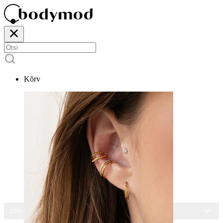
Kõrv
15% ALLA KÕIGILT EHETELT