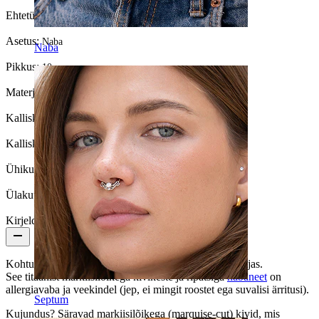
Ehtetüüp:
Barbell
Asetus:
Naba
Naba
Pikkus:
10 mm
Materjal:
Titaan
Kalliskivi värvus:
Läbipaistev
Kalliskivi tüüp:
Kuubiline tsirkoonia
Ühikute arv:
1
Ülakuul:
5 mm
Kirjeldus
Kohtu oma uue nabaneediga, mis on nii šikk kui ka uljas.
See titaanist markiisilõikega kivikeste ja ripatsiga
nabaneet
on
allergiavaba ja veekindel (jep, ei mingit roostet ega suvalisi ärritusi).
Septum
Kujundus? Säravad markiisilõikega (marquise-cut) kivid, mis