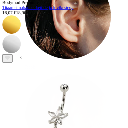
Bodymod Premium
Titaanist nabaneet kettide ja kivikestega
16,07 €
18,90 €
Rook