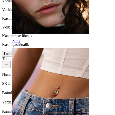
Veekindlus
Veekindel
Kasutusiga
Võib kesta kogu elu
Kasutamise lihtsus
Nina
Kasutajasõbralik
Loe rohkem
Toote üksikasjad
Nimi:
Titaanist nabaneet markiisilõikega kivide ja ripatsiga
SKU:
Belly-562
Bränd:
Bodymod Trend
Varda paksus:
1,6 mm
Kinnitustüüp:
Sisekeermega