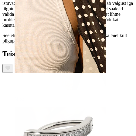
istuvad kaunilt sinu nabal, ja delikaatne ripats, mis püüab valgust iga
liigutusega. See ehe on saadaval hõbeda ja kuldsena, et saaksid
valida tooni, mis sobib su stiiliga. Sisekeermega on ehet lihtne
probleemideta kanda ja kujunduse tõttu soovitame mõõdukat
kasutamist.
See ehe on tõestus, et su neet võib olla nii mugav kui ka täielikult
pilgupüüdja.
Teised ostsid ka:
Nibu