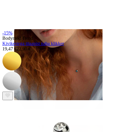
Kulm
-15%
Bodymod Trend
Kivikestega titaanist naba klikker
19,47 €
22,90 €
Dermal