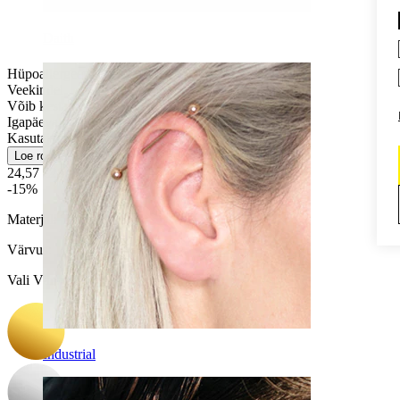
Daith
Hüpoallergeenne
Veekindel
Võib kesta kogu elu
Igapäeva kasutus
Kasutajasõbralik
Loe rohkem
24,57 €
28,90 €
-15%
Materjal:
Titaan
Värvus
:
Vali Värvus
Industrial