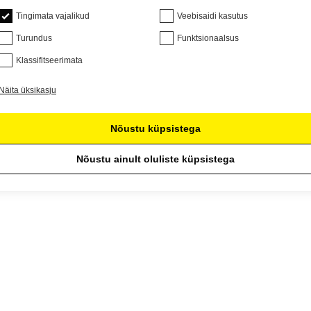
Tingimata vajalikud
Veebisaidi kasutus
Turundus
Funktsionaalsus
Klassifitseerimata
Näita üksikasju
Nõustu küpsistega
Nõustu ainult oluliste küpsistega