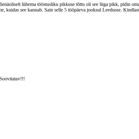
õenäoliselt lühema tööstusliku pikkuse tõttu oli see liiga pikk, pidin o
 kuidas see kannab. Sain selle 5 tööpäeva jooksul Leedusse. Kindlasti 
Soovitatav!!!