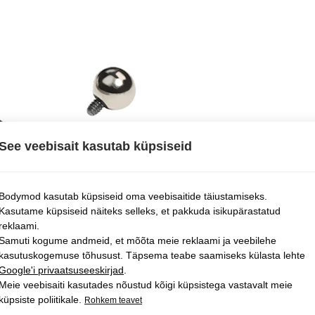
See veebisait kasutab küpsiseid
Bodymod kasutab küpsiseid oma veebisaitide täiustamiseks.
Kasutame küpsiseid näiteks selleks, et pakkuda isikupärastatud
reklaami.
Samuti kogume andmeid, et mõõta meie reklaami ja veebilehe
kasutuskogemuse tõhusust. Täpsema teabe saamiseks külasta lehte
Google'i privaatsuseeskirjad
.
Meie veebisaiti kasutades nõustud kõigi küpsistega vastavalt meie
küpsiste poliitikale.
Rohkem teavet