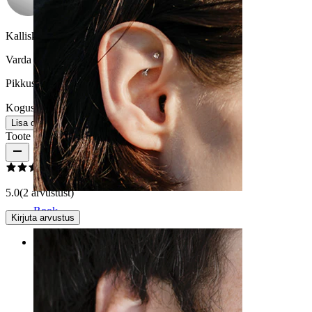
Kalliskivi värvus:
Läbipaistev
Varda paksus:
1,6 mm
Pikkus:
38 mm
Kogus: 1
Muuda
Lisa ostukorvi
Toote arvustused
5.0
(2 arvustust)
Rook
Kirjuta arvustus
Rating
Ma armastan