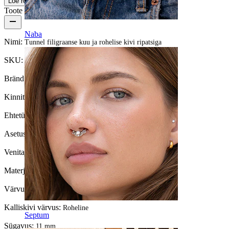
Loe rohkem
Toote üksikasjad
Naba
Nimi:
Tunnel filigraanse kuu ja rohelise kivi ripatsiga
SKU:
Tunnel-129
Bränd:
Bodymod Moments
Kinnitustüüp:
Välikeermega
Ehtetüüp:
Tunnel, Ümar tunnel
Asetus:
Venitamine
Venitaja diameeter:
6 mm.
Materjal:
Kirurgiline teras / Messing
Värvus:
Hõbe
Kalliskivi värvus:
Roheline
Septum
Sügavus:
11 mm.