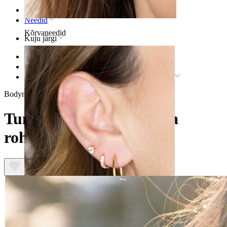
Avaleht
Needid
Kõrvaneedid
Kuju järgi
Stretching
Plugs & Tunnels
Tunnel filigraanse kuu ja rohelise kivi ripatsiga
Bodymod Moments
Tunnel filigraanse kuu ja
rohelise kivi ripatsiga
Kõrvanibu