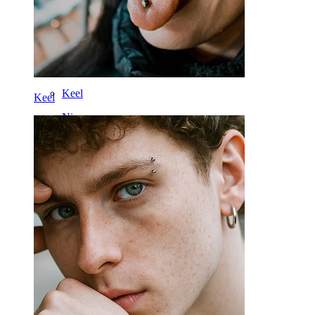
14k Kuld
Võltsneedid
Labret
Keel
Keel
Nina
Tragus
Barbell
Rook
Daith
Hobuseraua
Rõngas
Töövahendid
Kaardus barbell