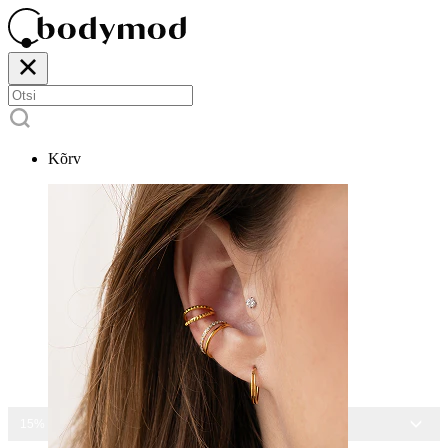
Kõrv
15% ALLA KÕIGILT EHETELT