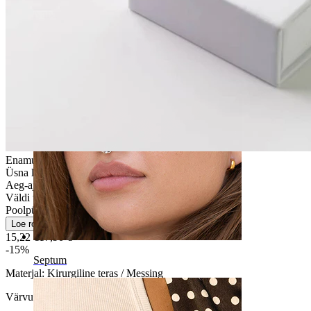
Naba
Enamus nahatüüpidele
Üsna lihtne
Aeg-ajalt kasutamine
Väldi vett
Poolpüsiv
Loe rohkem
15,22 €
17,90 €
-15%
Septum
Materjal:
Kirurgiline teras / Messing
Värvus:
Hõbe