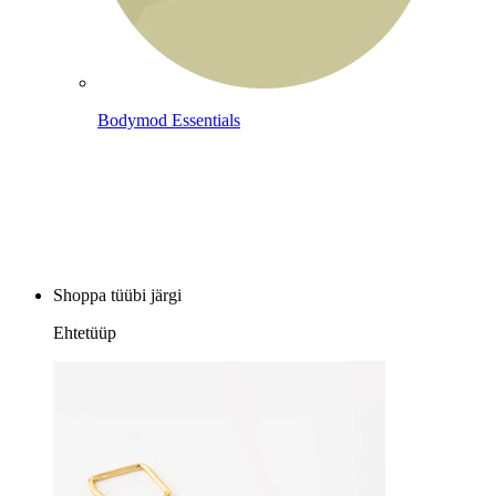
Bodymod Essentials
Osta 4, maksa 3 eest
Shoppa tüübi järgi
Ehtetüüp