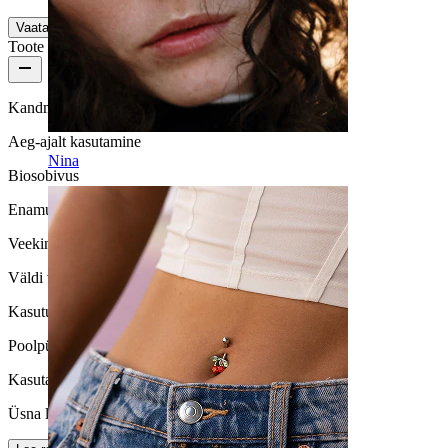
Vaata lisaks
Toote kvaliteet
Kandmissagedus
Aeg-ajalt kasutamine
Nina
Biosobivus
Enamus nahatüüpidele
Veekindlus
Väldi vett
Kasutusiga
Poolpüsiv
Kasutamise lihtsus
Üsna lihtne