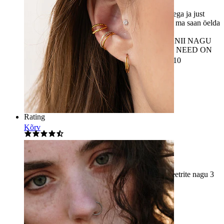
Olen silma peal hoidnud seda paari juba aasta aega ja just
nädal aega tagasi sain võimaluse need osta ning ma saan öelda
nendest vaid seda: NEED ON SUPERBIIIIIII
MEELESOLEKUD ON JA NEED ON JUST NII NAGU
PILDIS. Ametlikult minu lemmik vilkuma paar, NEED ON
SUPERBIIIIIII ja nad on igat senti väärt ❤️ 10/10
Pucky
Kinnitatud ost
Masintõlgitud
Kuva algne versioon
Rating
Kõrv
Tunnel kuuga
Kaunis tunnel, kuid on tüütav, et väikeste diameetrite nagu 3
või 4 jaoks pole nii ilusat!!!
Sandy.rh@hotmail.fr
Kinnitatud ost
Masintõlgitud
Kuva algne versioon