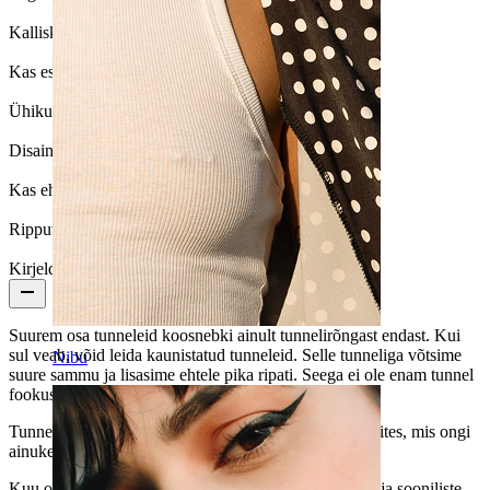
Kalliskivi tüüp:
Kuubiline tsirkoonia
Kas ese on liimitud?:
Jah
Ühikute arv:
1
Disain:
Filigraan
Kas ehe on kattega?:
Jah, ripats on
Rippuva ehte pikkus:
37 mm.
Kirjeldus
Suurem osa tunneleid koosnebki ainult tunnelirõngast endast. Kui
sul veab, võid leida kaunistatud tunneleid. Selle tunneliga võtsime
Nibu
suure sammu ja lisasime ehtele pika ripati. Seega ei ole enam tunnel
fookuses, vaid on ripats.
Tunnelit saab valida erinevates paksustes või diameetrites, mis ongi
ainuke erinevus mudelite vahel.
Kuu on filigraanselt kaunistatud - väikeste väänlevate ja sooniliste