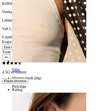
Kalliskivi värvus:
Roheline
Venitaja diameeter:
6 mm.
Läbimõõt
:
Vali Läbimõõt
6 mm
8 mm
10 mm
12 mm
14 mm
16 mm
Kogus: 1
Muuda
Lisa ostukorvi
Toote arvustused
Nibu
4.5
(2 arvustust)
Shoppa needi järgi
Kirjuta arvustus
Piercings
Rating
5/5