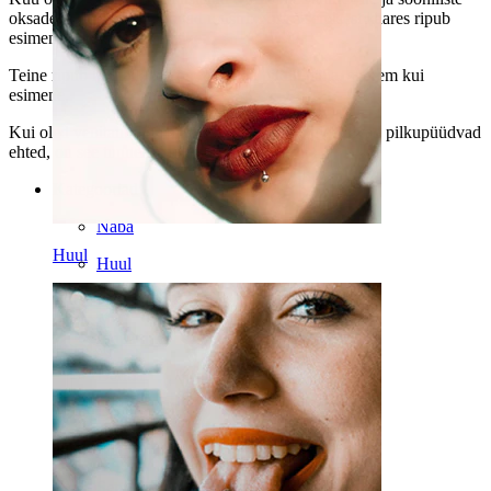
oksadega, mis moodustavad mustri. Kuu sisemisest kaares ripub
esimene tilgakujuline kivike.
Teine ripub kuu all, mis on, nagu ka pildilt näha, suurem kui
esimene.
Kui oled venitanud oma kõrvaauku ja sulle meeldivad pilkupüüdvad
ehted, on see tunnel kindlasti sinu jaoks.
Kategooriad
Naba
Huul
Huul
Nibu
Industrial
Dermal
Helix
Kõrv
Septum