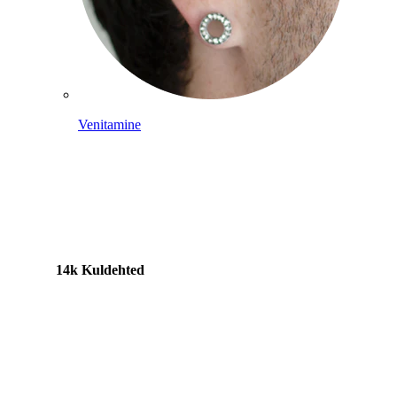
Venitamine
14k Kuldehted
Shoppa titaani