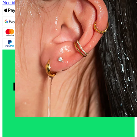
Neetidega ja Järelhooldus
Veekindel
Kõrvaneedid