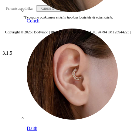
Privaatsuspoliitika
Küpsiste seaded
*Praegune pakkumine ei kehti hooldustoodetele & vahenditele.
Conch
Copyright © 2026 | Bodymod | Blue Monkeys In Space Ltd. | C 94794 | MT26944223 |
3.1.5
Daith