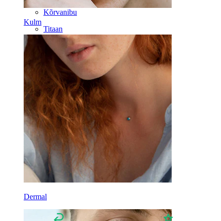
Kõrvanibu
Kulm
Titaan
Dermal